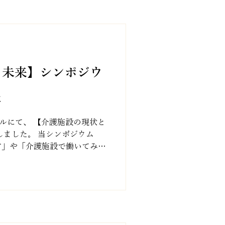
と未来】シンポジウ
た
ールにて、 【介護施設の現状と
しました。 当シンポジウム
方」や「介護施設で働いてみた
の現状と未来】 について、大
を行い、未経験の方でも...