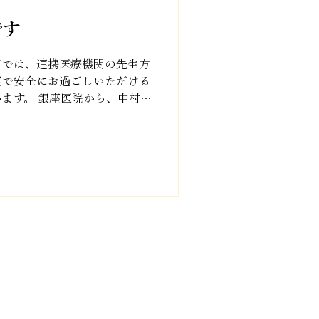
です
町では、連携医療機関の先生方
康で安全にお過ごしいただける
ます。 銀座医院から、中村先
た。 中村先生は、消化器内
が豊富で、毎週金曜日にご入居