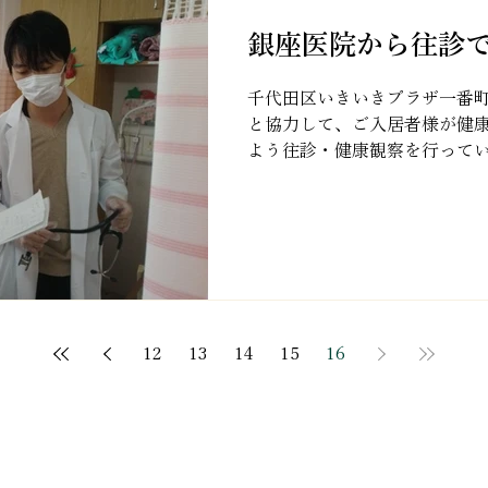
銀座医院から往診
千代田区いきいきプラザ一番
と協力して、ご入居者様が健
よう往診・健康観察を行ってい
生が往診にお越しくださいまし
科を専門に急患診療のご経験
者...
12
13
14
15
16