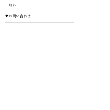
　無料
▼お問い合わせ
　千代田区いきいきプラザ一番町
　電話　03-3265-6311（営業時間：毎日
9:00～17:30 ※毎月最終日曜日は休館日で
す。）
前へ
次へ
社会福祉法人カメリア会
​千代田区いきいきプラザ一番町​
​〒102-0082 東京都千代田区一番町12番地
​TEL.03-3265-6311／FAX.03-3265-6317