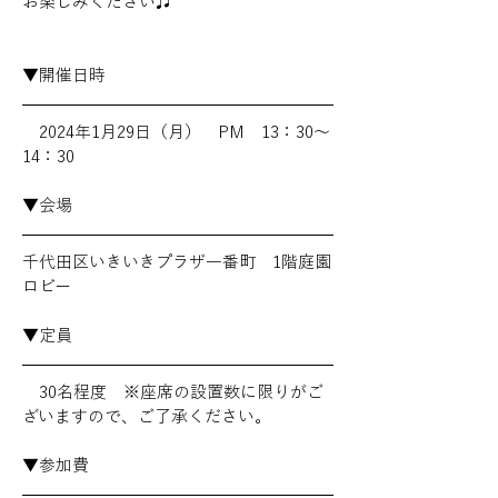
お楽しみください♫
▼開催日時
　2024年1月29日（月）　PM　13：30～
14：30
▼会場
千代田区いきいきプラザ一番町　1階庭園
ロビー
▼定員　
　30名程度　※座席の設置数に限りがご
ざいますので、ご了承ください。
▼参加費