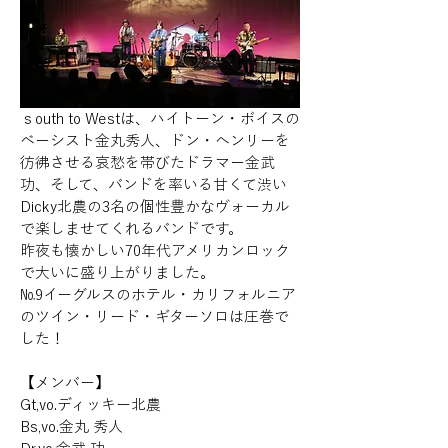
ｓouth to West
は、ハイトーン・ボイスの
ベーシスト金丸秀人、ドン・ヘンリーを
彷彿させる哀愁を帯びたドラマー金武 
功、そして、バンドを率いる甘くて渋い
Dicky
北農の
3
名の個性豊かなヴォーカル
で楽しませてくれるバンドです。
昨夜も懐かしい
70
年代アメリカンロック
で大いに盛り上がりました。
№
9
イーグルスのホテル・カリフォルニア
のツイン・リード・ギターソロは圧巻で
した！
【メンバー】
Gt,vo.
ディッキー北農
Bs,vo.
金丸 秀人