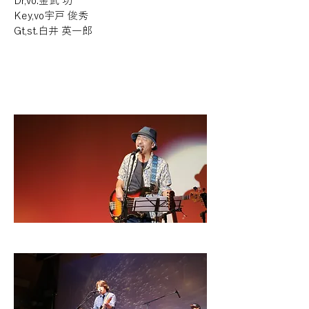
Dr,vo.
金武 功
Key,vo
宇戸 俊秀
Gt,st.
白井 英一郎