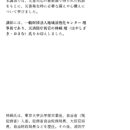
本講演では、災害対応の最前線で得られた教訓
をもとに、災害発生時に必要な備えや心構えに
ついて学びました。
講師には、
一般財団法人地域活性化センター 理
事長であり、元消防庁長官の林﨑 理（はやしざ
き・おさむ）氏
をお迎えしました。
林﨑氏は、東京大学法学部卒業後、自治省（現
総務省）入省。総務省自治税務局長、大臣官房
長、自治財政局長などを歴任。その後、消防庁