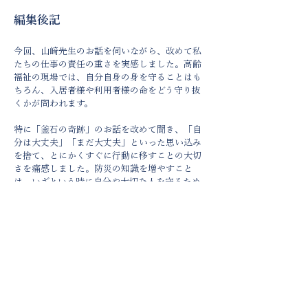
編集後記
今回、山﨑先生のお話を伺いながら、改めて私
たちの仕事の責任の重さを実感しました。高齢
福祉の現場では、自分自身の身を守ることはも
ちろん、入居者様や利用者様の命をどう守り抜
くかが問われます。
特に「釜石の奇跡」のお話を改めて聞き、「自
分は大丈夫」「まだ大丈夫」といった思い込み
を捨て、とにかくすぐに行動に移すことの大切
さを痛感しました。防災の知識を増やすこと
は、いざという時に自分や大切な人を守るため
の視野を広げる方法の一つでもあります。
この防災特別講演は今後も続き、様々な専門分
野の講師の方をお招きする予定です。
私自身、これからも積極的に参加し、さらに視
野を広げて日々の備えに活かしていきたいと思
います。
（社会福祉法人カメリア会　広報担当）