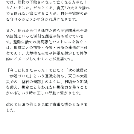
では、建物の下敷きになって亡くなる方がたく
さんいました。だからこそ、震度7の大きな揺れ
でも倒れない家にすることが、自分や家族の命
を守れるかどうかの分かれ道になります。
また、揺れから生き延びた後も災害関連死や帰
宅困難といった深刻な課題が待ち受けていま
す。避難生活での持病悪化やストレスを防ぐに
は、地域ごとの福祉・介護・医療の連携が不可
欠であり、大規模な火災や停電を想定して具体
的にイメージしておくことが重要です。
「今日は起きなかった」ではなく「次の地震に
一歩近づいた」という意識を持ち、東日本大震
災での「釜石の奇跡」のように、
日頃から知識
を蓄え、想定にとらわれない想像力を養うこと
がいざという時の正しい行動に繋がります。
改めて日頃の備えを見直す貴重な機会となりま
した。