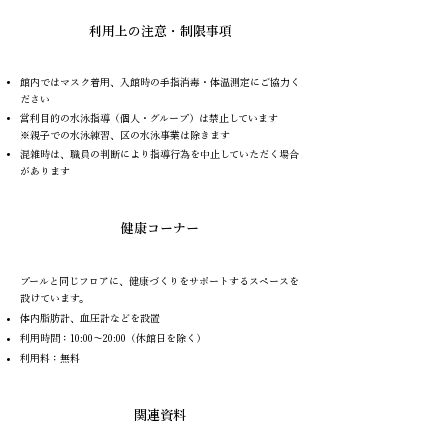
​利用上の注意・制限事項
館内ではマスク着用、入館時の手指消毒・体温測定にご協力く
ださい
営利目的の水泳指導（個人・グループ）は禁止しています
※親子での水泳練習、区の水泳事業は除きます
混雑時は、職員の判断により指導行為を中止していただく場合
があります​
健康コーナー
プールと同じフロアに、健康づくりをサポートするスペースを
設けています。
体内脂肪計、血圧計などを設置
利用時間：10:00〜20:00（休館日を除く）
利用料：無料
関連資料