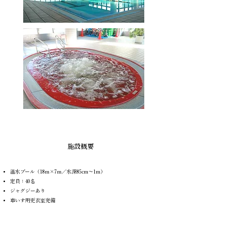
​施設概要
温水プール（18m×7m／水深85cm〜1m）
定員：40名
ジャグジーあり
車いす用更衣室完備​