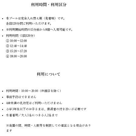
利用時間・利用区分
本プールは完全入れ替え制（先着順）です。
各回120分間ご利用いただけます。
※利用開始時間の15分前から8階へ入場可能です。
利用時間（1回120分）
① 10:00〜12:00
② 12:40〜14:40
③ 15:20〜17:20
④ 18:00〜20:00
利用について
利用時間：10:00〜20:00（休館日を除く）
事前予約はできません
4歳未満の乳幼児はご利用いただけません
小学3年生以下のお子さまは、保護者の付き添いが必要です
水着着用／大人1名につき小人2名まで
※当面の間、時間・人数等を制限しての運営となる場合があり
ます