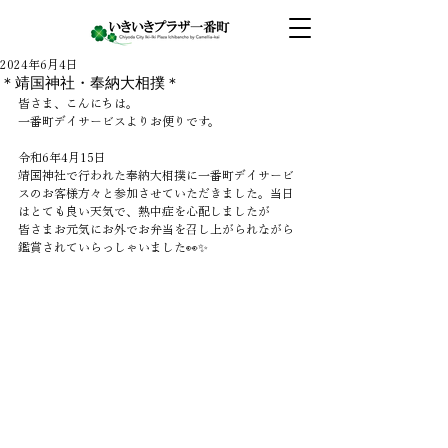
2024年6月4日
＊靖国神社・奉納大相撲＊
皆さま、こんにちは。
一番町デイサービスよりお便りです。
令和6年4月15日
靖国神社で行われた奉納大相撲に一番町デイサービ
スのお客様方々と参加させていただきました。当日
はとても良い天気で、熱中症を心配しましたが
皆さまお元気にお外でお弁当を召し上がられながら
鑑賞されていらっしゃいました👀✨