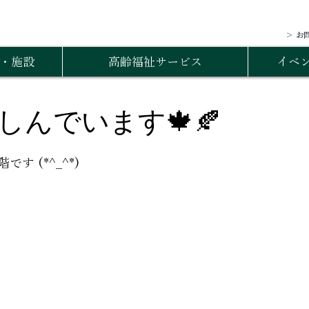
＞ お
・施設
高齢福祉サービス
イベ
しんでいます🍁🍂
す (*^_^*)