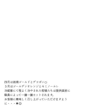
四月は湘南ゴールドとデコポン🍊
５月はゴールデンオレンジとセミノール✨
冷蔵庫にて程よく冷やされた柑橘たちは提供直前に
職員によって一個一個カットされます。
お客様に美味しく召し上がっていただけますよう
に・・・🌟😊