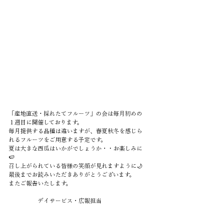
「産地直送・採れたてフルーツ」の会は毎月初めの
１週目に開催しております。
毎月提供する品種は違いますが、春夏秋冬を感じら
れるフルーツをご用意する予定です。
夏は大きな西瓜はいかがでしょうか・・お楽しみに
🍉
召し上がられている皆様の笑顔が見れますように🌙
最後までお読みいただきありがとうございます。
またご報告いたします。
　　　　　デイサービス・広報担当