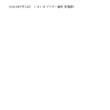
(2024年9月14日　いきいきプラザ一番町 管理課)
3月献立
4月献立
コメント