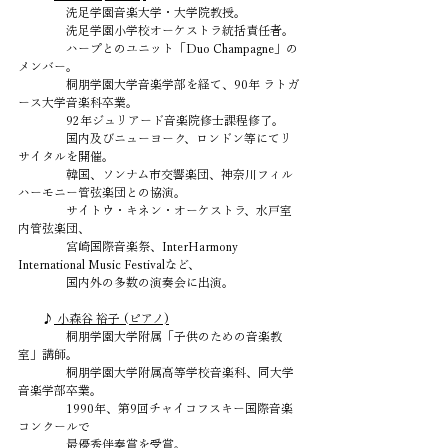
　　　　洗足学園音楽大学・大学院教授。
　　　　洗足学園小学校オーケストラ統括責任者。
　　　　ハープとのユニット「Duo Champagne」の
メンバー。
　　　　桐朋学園大学音楽学部を経て、90年 ラトガ
ース大学音楽科卒業。
　　　　92年ジュリアード音楽院修士課程修了。
　　　　国内及びニューヨーク、ロンドン等にてリ
サイタルを開催。
　　　　韓国、ソンナム市交響楽団、神奈川フィル
ハーモニー管弦楽団との協演。
　　　　サイトウ・キネン・オーケストラ、水戸室
内管弦楽団、
　　　　宮崎国際音楽祭、InterHarmony 
International Music Festivalなど、
　　　　国内外の多数の演奏会に出演。
　　♪
 小森谷 裕子 (ピアノ)
　　　　桐朋学園大学附属「子供のための音楽教
室」講師。
　　　　桐朋学園大学附属高等学校音楽科、同大学
音楽学部卒業。
　　　　1990年、第9回チャイコフスキー国際音楽
コンクールで
　　　　最優秀伴奏賞を受賞。