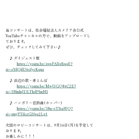
当コンサートは、社会福祉法人カメリア会公式
YouTubeチャンネルの方で、動画をアップロードし
ております。
ぜひ、チェックしてみて下さい♪
　♪ ダイジェスト版
https://youtu.be/zppPAXgRqqE?
si=oYdQifD6cfycKqux
　♪ 浜辺の歌・赤とんぼ
https://youtu.be/MwJ3GQ8gC2E?
si=5NmlnJDLThdPfmN5
　♪ ハンガリー狂詩曲(ホッパー)
https://youtu.be/58u-oTStaWQ?
si=gmyYTdczGHpx2Lg1
次回のロビーコンサートは、9月16日(月)を予定して
おります。
お楽しみに！！！