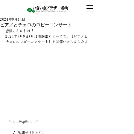
2024年9月14日
ピアノとチェロのロビーコンサート
皆様こんにちは！
2024年9月9日(月)1階庭園ロビーにて、『ピアノと
チェロのロビーコンサート』を開催いたしました♪
　*+:｡.｡
𝑃𝑟𝑜𝑓𝑖𝑙𝑒
｡.｡:+*
　　♪
 荒 庸子 (チェロ)