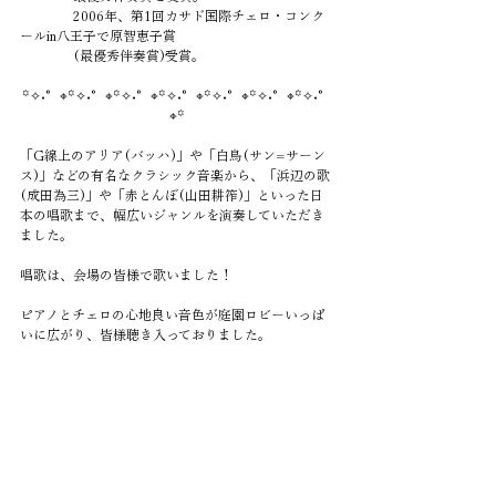
　　　　2006年、第1回カサド国際チェロ・コンク
ールin八王子で原智恵子賞
　　　　(最優秀伴奏賞)受賞。
꙳✧˖°⌖꙳✧˖°⌖꙳✧˖°⌖꙳✧˖°⌖꙳✧˖°⌖꙳✧˖°⌖꙳✧˖°
⌖꙳
「G線上のアリア(バッハ)」や「白鳥(サン=サーン
ス)」などの有名なクラシック音楽から、「浜辺の歌
(成田為三)」や「赤とんぼ(山田耕筰)」といった日
本の唱歌まで、幅広いジャンルを演奏していただき
ました。
唱歌は、会場の皆様で歌いました！
ピアノとチェロの心地良い音色が庭園ロビーいっぱ
いに広がり、皆様聴き入っておりました。